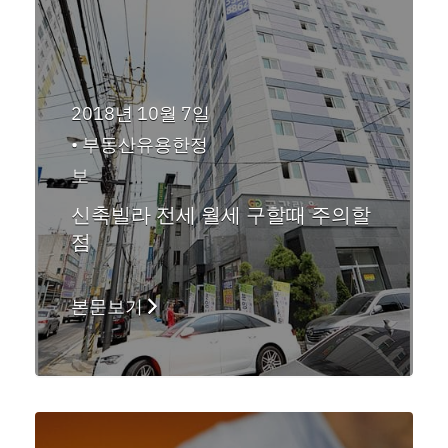
2018년 10월 7일
•
부동산유용한정
보
신축빌라 전세 월세 구할때 주의할
점
본문보기