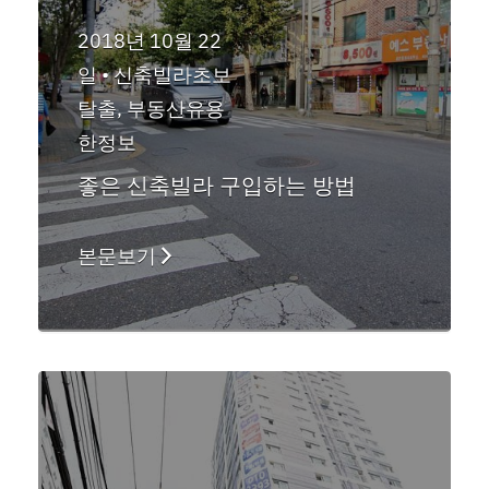
2018년 10월 22
일 •
신축빌라초보
탈출
,
부동산유용
한정보
좋은 신축빌라 구입하는 방법
본문보기